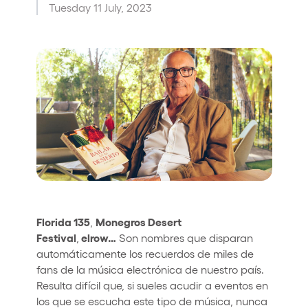
Tuesday 11 July, 2023
Who we are
Do you want to work with us?
elrow News
Follow us on tiktok
Follow us on facebook
Follow us on instagram
Follow us on twitter
Follow us on linkedin
Follow us on youtube
Privacy Policy
Cookies Notice
Legal Notice
Sustainability Policy
Florida 135
Monegros Desert
,
Festival
elrow…
,
Son nombres que disparan
automáticamente los recuerdos de miles de
fans de la música electrónica de nuestro país.
Resulta difícil que, si sueles acudir a eventos en
los que se escucha este tipo de música, nunca