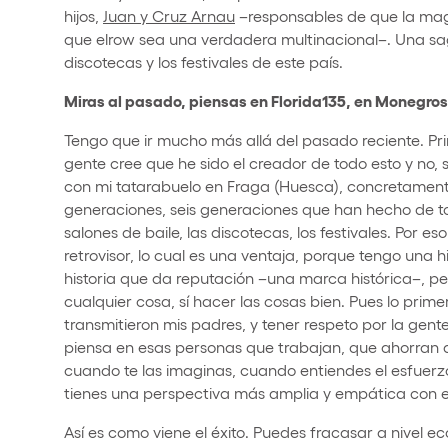
hijos,
Juan y Cruz Arnau
–responsables de que la magia
que elrow sea una verdadera multinacional–. Una saga
discotecas y los festivales de este país.
Miras al pasado, piensas en Florida135, en Monegros
Tengo que ir mucho más allá del pasado reciente. Pr
gente cree que he sido el creador de todo esto y no, 
con mi tatarabuelo en Fraga (Huesca), concretamente e
generaciones, seis generaciones que han hecho de to
salones de baile, las discotecas, los festivales. Por 
retrovisor, lo cual es una ventaja, porque tengo una h
historia que da reputación –una marca histórica–, pe
cualquier cosa, sí hacer las cosas bien. Pues lo pri
transmitieron mis padres, y tener respeto por la ge
piensa en esas personas que trabajan, que ahorran d
cuando te las imaginas, cuando entiendes el esfuerzo
tienes una perspectiva más amplia y empática con el
Así es como viene el éxito. Puedes fracasar a nivel ec