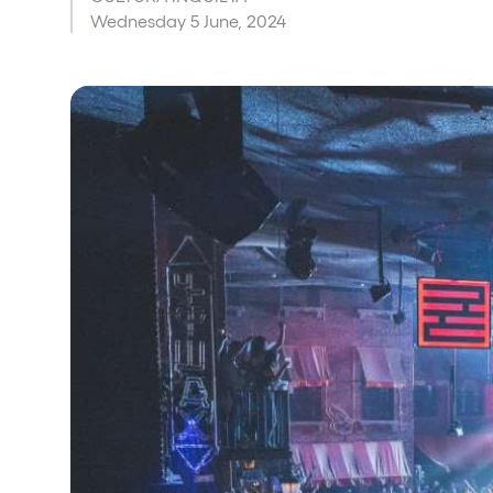
Wednesday 5 June, 2024
Shows
Our Creative World
Music
Sustainability
Who we are
Do you want to work wit
elrow News