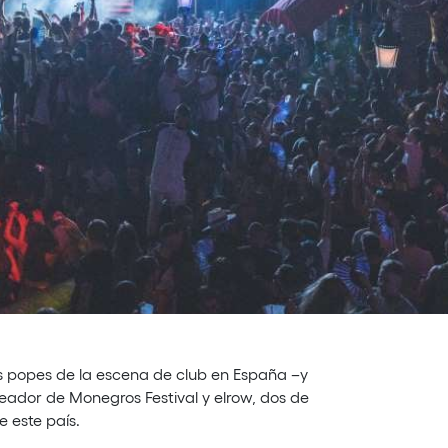
 popes de la escena de club en España –y
creador de Monegros Festival y elrow, dos de
 este país.