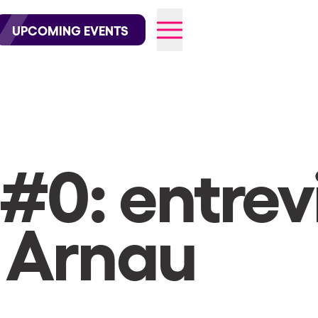
wofficial on Instagram
@elrowofficial on TikTok
UPCOMING EVENTS
026
#0: entrev
 Arnau