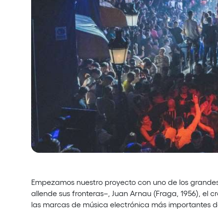
Privacy Policy
Cookies Notice
Legal Notice
Sustainability Policy
Empezamos nuestro proyecto con uno de los grandes
allende sus fronteras–, Juan Arnau (Fraga, 1956), el 
las marcas de música electrónica más importantes de