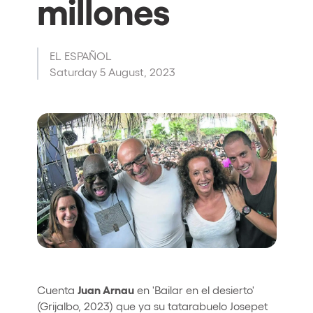
millones
Who we are
Do you want to work with us?
EL ESPAÑOL
elrow News
Saturday 5 August, 2023
Follow us on tiktok
Follow us on facebook
Follow us on instagram
Follow us on twitter
Follow us on linkedin
Follow us on youtube
Privacy Policy
Cookies Notice
Legal Notice
Sustainability Policy
Juan Arnau
Cuenta
en 'Bailar en el desierto'
(Grijalbo, 2023) que ya su tatarabuelo Josepet