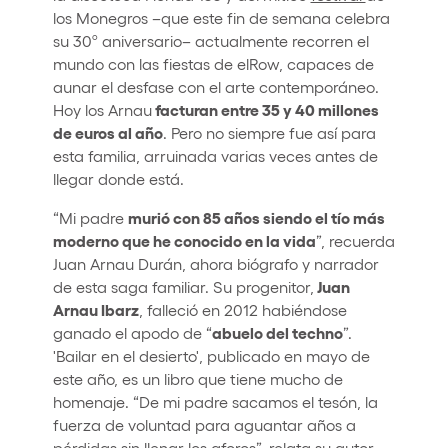
los Monegros –que este fin de semana celebra
su 30º aniversario– actualmente recorren el
mundo con las fiestas de elRow, capaces de
aunar el desfase con el arte contemporáneo.
facturan entre 35 y 40 millones
Hoy los Arnau
de euros al año
. Pero no siempre fue así para
esta familia, arruinada varias veces antes de
llegar donde está.
murió con 85 años siendo el tío más
“Mi padre
moderno que he conocido en la vida
”, recuerda
Juan Arnau Durán, ahora biógrafo y narrador
Juan
de esta saga familiar. Su progenitor,
Arnau Ibarz
, falleció en 2012 habiéndose
abuelo del techno
ganado el apodo de “
”.
'Bailar en el desierto', publicado en mayo de
este año, es un libro que tiene mucho de
homenaje. “De mi padre sacamos el tesón, la
fuerza de voluntad para aguantar años a
pérdidas sin llenar los aforos”, relata su autor.