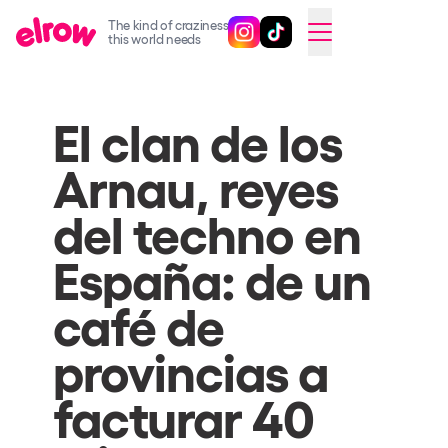
The kind of craziness
Follow @elrowofficial on Ins
Follow @elrowofficial on 
CAMBIAR A ESPAÑOL
this world needs
Upcoming events
El clan de los
elrow Ibiza x [UNVRS] 2026
Arnau, reyes
elrow Town 2026
Snowrow Festival 2026
del techno en
elrow Island 2026
España: de un
elrow Shop
café de
Shows
provincias a
Our Creative World
facturar 40
Music
Sustainability