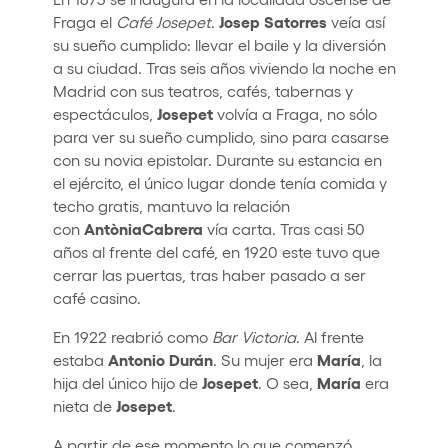
Josep
Satorres
Fraga el
Café
Josepet
.
veía así
su sueño cumplido: llevar el baile y la diversión
a su ciudad. Tras seis años viviendo la noche en
Madrid con sus teatros, cafés, tabernas y
Josepet
espectáculos,
volvía a Fraga, no sólo
para ver su sueño cumplido, sino para casarse
con su novia epistolar. Durante su estancia en
el ejército, el único lugar donde tenía comida y
techo gratis, mantuvo la relación
AntòniaCabrera
con
vía carta. Tras casi 50
años al frente del café, en 1920 este tuvo que
cerrar las puertas, tras haber pasado a ser
café casino.
En 1922 reabrió como
Bar
Victoria
. Al frente
Antonio
Durán
María
estaba
. Su mujer era
, la
Josepet
María
hija del único hijo de
. O sea,
era
Josepet
nieta de
.
A partir de ese momento lo que comenzó