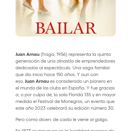
Who we are
Do you want to work with us?
elrow News
Juan
Arnau
(fraga, 1956) representa la quinta
Follow us on tiktok
Follow us on facebook
Follow us on instagram
Follow us on twitter
Follow us on linkedin
Follow us on youtube
generación de una dinastía de emprendedores
dedicados al espectáculo. Una saga familiar
Privacy Policy
que dio inicio hace 150 años. Y aun con
Cookies Notice
Juan
Arnau
eso,
es considerado un pionero en
Legal Notice
el mundo de los clubs en España. Y fue gracias
Sustainability Policy
a, o por culpa de, la sala Florida 135 y en mayor
medida el Festival de Monegros, un evento que
este año 2023 celebrará su edición número 30.
Pero como dicen: de casta le viene al galgo.
En 1873 se inaugura en la localidad oscense de