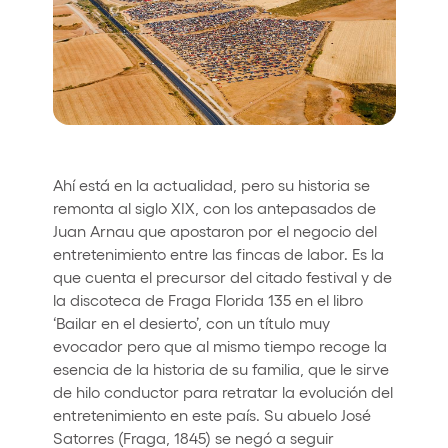
Who we are
Do you want to work with us?
elrow News
Ahí está en la actualidad, pero su historia se
Follow us on tiktok
Follow us on facebook
Follow us on instagram
Follow us on twitter
Follow us on linkedin
Follow us on youtube
remonta al siglo XIX, con los antepasados de
Juan Arnau que apostaron por el negocio del
Privacy Policy
entretenimiento entre las fincas de labor. Es la
Cookies Notice
que cuenta el precursor del citado festival y de
Legal Notice
la discoteca de Fraga Florida 135 en el libro
Sustainability Policy
‘Bailar en el desierto’, con un título muy
evocador pero que al mismo tiempo recoge la
esencia de la historia de su familia, que le sirve
de hilo conductor para retratar la evolución del
entretenimiento en este país. Su abuelo José
Satorres (Fraga, 1845) se negó a seguir