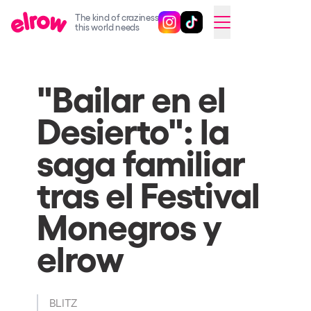
The kind of craziness
Follow @elrowofficial on Ins
Follow @elrowofficial on 
CAMBIAR A ESPAÑOL
this world needs
Upcoming events
"Bailar en el
elrow Ibiza x [UNVRS] 2026
Desierto": la
elrow Town 2026
Snowrow Festival 2026
saga familiar
elrow Island 2026
tras el Festival
elrow Shop
Monegros y
Shows
elrow
Our Creative World
Music
Sustainability
BLITZ