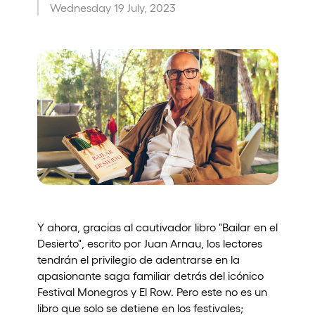
Wednesday 19 July, 2023
Who we are
Do you want to work with us?
elrow News
Follow us on tiktok
Follow us on facebook
Follow us on instagram
Follow us on twitter
Follow us on linkedin
Follow us on youtube
Privacy Policy
Cookies Notice
Legal Notice
Sustainability Policy
Y ahora, gracias al cautivador libro "Bailar en el
Desierto", escrito por Juan Arnau, los lectores
tendrán el privilegio de adentrarse en la
apasionante saga familiar detrás del icónico
Festival Monegros y El Row. Pero este no es un
libro que solo se detiene en los festivales;