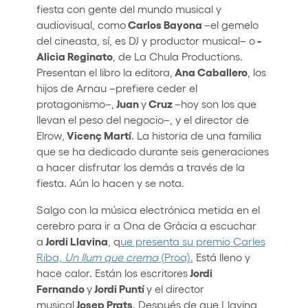
fiesta con gente del mundo musical y
Carlos Bayona
audiovisual, como
–el gemelo
­
del cineasta, sí, es DJ y productor musical– o
Alicia Reginato
, de La Chula Productions.
Ana Caballero
Presentan el libro la editora,
, los
hijos de Arnau –prefiere ceder el
Juan
Cruz
protagonismo–,
y
–hoy son los que
llevan el peso del negocio–, y el director de
Vicenç Martí
Elrow,
. La historia de una familia
que se ha dedicado durante seis generaciones
a hacer disfrutar los demás a través de la
fiesta. Aún lo hacen y se nota.
Salgo con la música electrónica metida en el
cerebro para ir a Ona de Gràcia a escuchar
Jordi Llavina
a
, q
ue presenta su premio Carles
Riba,
Un llum que crema
(Proa).
Está lleno y
Jordi
hace calor. Están los escritores
Fernando
Jordi Puntí
y
y el director
Josep Prats
musical
. Después de que Llavina