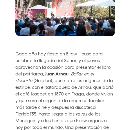
Who we are
Do you want to work with us?
elrow News
Cada año hay fiesta en Elrow House para
Follow us on tiktok
Follow us on facebook
Follow us on instagram
Follow us on twitter
Follow us on linkedin
Follow us on youtube
celebrar la llegada del Sónar, y el jueves
aprovechan la ocasión para presentar el libro
Privacy Policy
Juan Arnau
del patriarca,
,
Bailar en el
Cookies Notice
desierto
(Grijalbo), que narra los orígenes de la
Legal Notice
estirpe, con el tatarabuelo de Arnau, que abrió
Sustainability Policy
el café Josepet en 1870 en Fraga, donde vivían
y que será el origen de la empresa familiar:
más tarde cine y después la discoteca
Florida135, hasta llegar a las
raves
de los
Monegros y a las fiestas que Elrow organiza
hoy por todo el mundo. Una presentación de