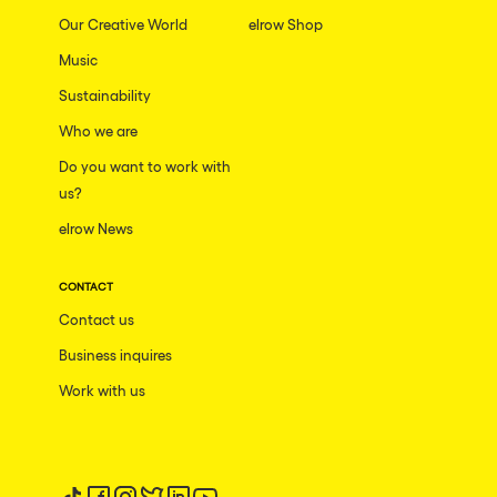
Our Creative World
elrow Shop
Music
Sustainability
Who we are
Do you want to work with
us?
elrow News
CONTACT
Contact us
Business inquires
Work with us
Follow us on tiktok
Follow us on facebook
Follow us on instagram
Follow us on twitter
Follow us on linkedin
Follow us on youtube