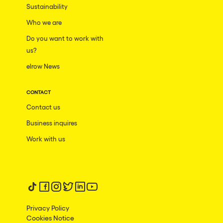
Sustainability
Who we are
Do you want to work with
us?
elrow News
CONTACT
Contact us
Business inquires
Work with us
Follow us on tiktok
Follow us on facebook
Follow us on instagram
Follow us on twitter
Follow us on linkedin
Follow us on youtube
Privacy Policy
Cookies Notice