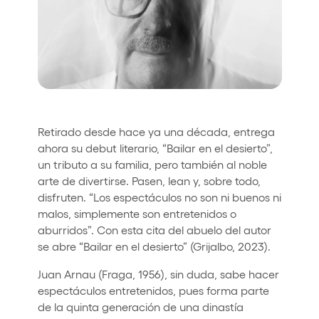
Who we are
Do you want to work with us?
elrow News
Retirado desde hace ya una década, entrega
Follow us on tiktok
Follow us on facebook
Follow us on instagram
Follow us on twitter
Follow us on linkedin
Follow us on youtube
ahora su debut literario, “Bailar en el desierto”,
un tributo a su familia, pero también al noble
Privacy Policy
arte de divertirse. Pasen, lean y, sobre todo,
Cookies Notice
disfruten. “Los espectáculos no son ni buenos ni
Legal Notice
malos, simplemente son entretenidos o
Sustainability Policy
aburridos”. Con esta cita del abuelo del autor
se abre “Bailar en el desierto” (Grijalbo, 2023).
Juan Arnau (Fraga, 1956), sin duda, sabe hacer
espectáculos entretenidos, pues forma parte
de la quinta generación de una dinastía