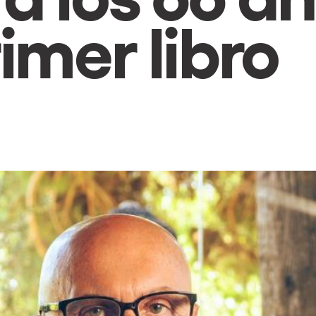
imer libro
h us?