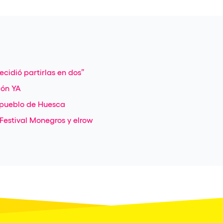
cidió partirlas en dos”
ión YA
 pueblo de Huesca
l Festival Monegros y elrow