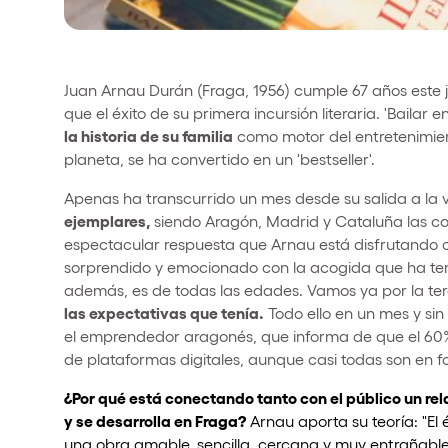
Juan Arnau Durán (Fraga, 1956) cumple 67 años este j
que el éxito de su primera incursión literaria. 'Bailar en 
la historia de su familia
como motor del entretenimien
planeta, se ha convertido en un 'bestseller'.
Apenas ha transcurrido un mes desde su salida a la 
ejemplares,
siendo Aragón, Madrid y Cataluña las
espectacular respuesta que Arnau está disfrutando
sorprendido y emocionado con la acogida que ha teni
además, es de todas las edades. Vamos ya por la ter
las expectativas que tenía.
Todo ello en un mes y sin
el emprendedor aragonés, que informa de que el 60%
de plataformas digitales, aunque casi todas son en 
¿Por qué está conectando tanto con el público un rela
y se desarrolla en Fraga?
Arnau aporta su teoría: "El 
una obra amable, sencilla, cercana y muy entrañabl