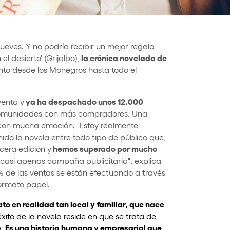
ueves. Y no podría recibir un mejor regalo
la crónica novelada de
el desierto' (Grijalbo),
to desde los Monegros hasta todo el
ya ha despachado unos 12.000
venta y
 comunidades con más compradores. Una
 con mucha emoción. "Estoy realmente
do la novela entre todo tipo de público que,
hemos superado por mucho
cera edición y
 casi apenas campaña publicitaria", explica
 de las ventas se están efectuando a través
formato papel.
to en realidad tan local y familiar, que nace
éxito de la novela reside en que se trata de
Es una historia humana y empresarial que
e.