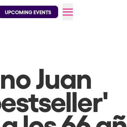
wofficial on Instagram
@elrowofficial on TikTok
UPCOMING EVENTS
026
ino Juan
estseller'
a los 66 a