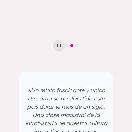
l
«Un relato fascinante y único
«
ra
de cómo se ha divertido este
ba
país durante más de un siglo.
Una clase magistral de la
intrahistoria de nuestra cultura
impartida por esta saga