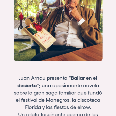
Quienes somos
¿Quieres trabajar con nosotros?
elrow News
Síguenos en tiktok
Síguenos en facebook
Síguenos en instagram
Síguenos en twitter
Síguenos en linkedin
Síguenos en youtube
Política de Privacidad
Política de Cookies
Aviso Legal
"Bailar en el
Juan Arnau presenta
Política de Sostenibilidad
desierto"
; una apasionante novela
sobre la gran saga familiar que fundó
el festival de Monegros, la discoteca
Florida y las fiestas de elrow.
Un relato fascinante acerca de las