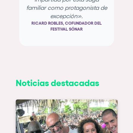
familiar como protagonista de
e
excepción».
va
RICARD ROBLES, COFUNDADOR DEL
FESTIVAL SÓNAR
JA
Noticias destacadas