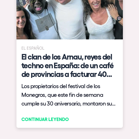
EL ESPAÑOL
El clan de los Arnau, reyes del
techno en España: de un café
de provincias a facturar 40
millones
Los propietarios del festival de los
l
Monegros, que este fin de semana
cumple su 30 aniversario, montaron su
primer negocio en Fraga (Huesca) en el
CONTINUAR LEYENDO
siglo XIX. Su historia resume la evolución
de la cultura del espectáculo.