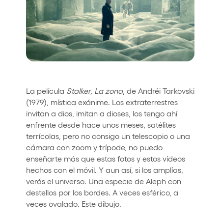
Quienes somos
¿Quieres trabajar con nosotros?
elrow News
La película
Stalker, La zona
, de Andréi Tarkovski
Síguenos en tiktok
Síguenos en facebook
Síguenos en instagram
Síguenos en twitter
Síguenos en linkedin
Síguenos en youtube
(1979), mística exánime. Los extraterrestres
invitan a dios, imitan a dioses, los tengo ahí
Política de Privacidad
enfrente desde hace unos meses, satélites
Política de Cookies
terrícolas, pero no consigo un telescopio o una
Aviso Legal
cámara con zoom y trípode, no puedo
Política de Sostenibilidad
enseñarte más que estas fotos y estos vídeos
hechos con el móvil. Y aun así, si los amplías,
verás el universo. Una especie de Aleph con
destellos por los bordes. A veces esférico, a
veces ovalado. Este dibujo.