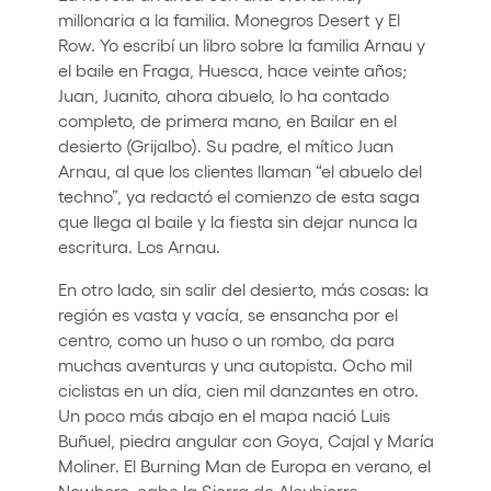
millonaria a la familia. Monegros Desert y El
Row. Yo escribí un libro sobre la familia Arnau y
el baile en Fraga, Huesca, hace veinte años;
Juan, Juanito, ahora abuelo, lo ha contado
completo, de primera mano, en Bailar en el
desierto (Grijalbo). Su padre, el mítico Juan
Arnau, al que los clientes llaman “el abuelo del
techno”, ya redactó el comienzo de esta saga
que llega al baile y la fiesta sin dejar nunca la
escritura. Los Arnau.
En otro lado, sin salir del desierto, más cosas: la
región es vasta y vacía, se ensancha por el
centro, como un huso o un rombo, da para
muchas aventuras y una autopista. Ocho mil
ciclistas en un día, cien mil danzantes en otro.
Un poco más abajo en el mapa nació Luis
Buñuel, piedra angular con Goya, Cajal y María
Moliner. El Burning Man de Europa en verano, el
Nowhere, cabe la Sierra de Alcubierre,