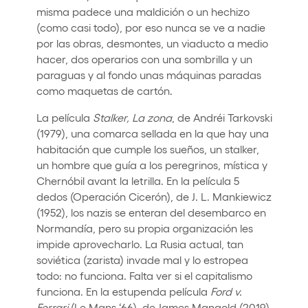
misma padece una maldición o un hechizo
(como casi todo), por eso nunca se ve a nadie
por las obras, desmontes, un viaducto a medio
hacer, dos operarios con una sombrilla y un
paraguas y al fondo unas máquinas paradas
como maquetas de cartón.
La película
Stalker, La zona
, de Andréi Tarkovski
(1979), una comarca sellada en la que hay una
habitación que cumple los sueños, un stalker,
un hombre que guía a los peregrinos, mística y
Chernóbil avant la letrilla. En la película 5
dedos (Operación Cicerón), de J. L. Mankiewicz
(1952), los nazis se enteran del desembarco en
Normandía, pero su propia organización les
impide aprovecharlo. La Rusia actual, tan
soviética (zarista) invade mal y lo estropea
todo: no funciona. Falta ver si el capitalismo
funciona. En la estupenda película
Ford v.
Ferrari
(Le Mans ‘66), de James Mangold (2019),