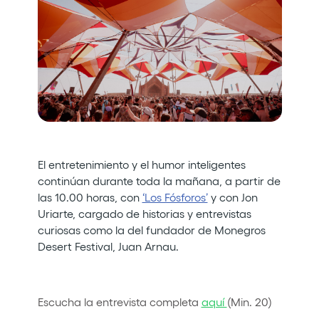
Quienes somos
¿Quieres trabajar con nosotros?
elrow News
Síguenos en tiktok
Síguenos en facebook
Síguenos en instagram
Síguenos en twitter
Síguenos en linkedin
Síguenos en youtube
El entretenimiento y el humor inteligentes
Política de Privacidad
continúan durante toda la mañana, a partir de
Política de Cookies
las 10.00 horas, con
‘Los Fósforos’
y con Jon
Aviso Legal
Uriarte, cargado de historias y entrevistas
Política de Sostenibilidad
curiosas como la del fundador de Monegros
Desert Festival, Juan Arnau.
Escucha la entrevista completa
aquí
(Min. 20)