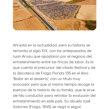
Quienes somos
¿Quieres trabajar con nosotros?
elrow News
Ahí está en la actualidad, pero su historia se
Síguenos en tiktok
Síguenos en facebook
Síguenos en instagram
Síguenos en twitter
Síguenos en linkedin
Síguenos en youtube
remonta al siglo XIX, con los antepasados de
Juan Arnau que apostaron por el negocio del
Política de Privacidad
entretenimiento entre las fincas de labor. Es la
Política de Cookies
que cuenta el precursor del citado festival y de
Aviso Legal
la discoteca de Fraga Florida 135 en el libro
Política de Sostenibilidad
‘Bailar en el desierto’, con un título muy
evocador pero que al mismo tiempo recoge la
esencia de la historia de su familia, que le sirve
de hilo conductor para retratar la evolución del
entretenimiento en este país. Su abuelo José
Satorres (Fraga, 1845) se negó a seguir