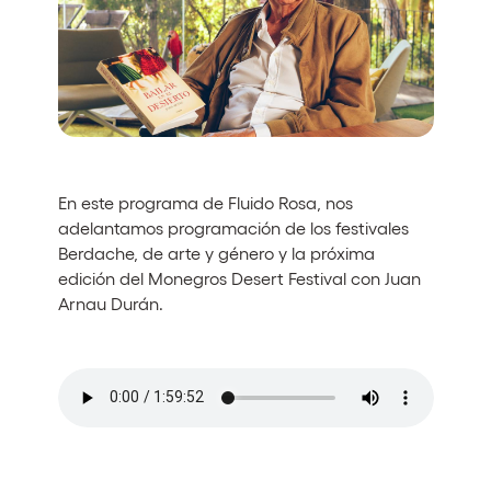
Quienes somos
¿Quieres trabajar con nosotros?
elrow News
En este programa de Fluido Rosa, nos
Síguenos en tiktok
Síguenos en facebook
Síguenos en instagram
Síguenos en twitter
Síguenos en linkedin
Síguenos en youtube
adelantamos programación de los festivales
Berdache, de arte y género y la próxima
Política de Privacidad
edición del Monegros Desert Festival con Juan
Política de Cookies
Arnau Durán.
Aviso Legal
Política de Sostenibilidad