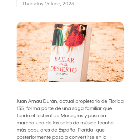
Thursday 15 June, 2023
Quienes somos
¿Quieres trabajar con nosotros?
elrow News
Síguenos en tiktok
Síguenos en facebook
Síguenos en instagram
Síguenos en twitter
Síguenos en linkedin
Síguenos en youtube
Política de Privacidad
Política de Cookies
Aviso Legal
Política de Sostenibilidad
Juan Arnau Durán, actual propietario de Florida
135, forma parte de una saga familiar que
fundó el festival de Monegros y puso en
marcha una de las salas de música tecnho
más populares de España, Florida -que
posteriormente paso a convertirse en la