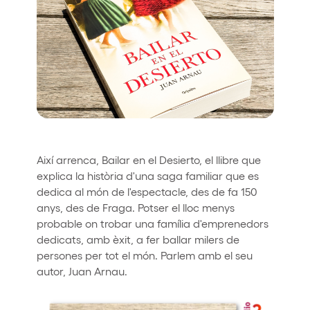
Quienes somos
¿Quieres trabajar con nosotros?
elrow News
Síguenos en tiktok
Síguenos en facebook
Síguenos en instagram
Síguenos en twitter
Síguenos en linkedin
Síguenos en youtube
Així arrenca, Bailar en el Desierto, el llibre que
Política de Privacidad
explica la història d'una saga familiar que es
Política de Cookies
dedica al món de l'espectacle, des de fa 150
Aviso Legal
anys, des de Fraga. Potser el lloc menys
Política de Sostenibilidad
probable on trobar una família d'emprenedors
dedicats, amb èxit, a fer ballar milers de
persones per tot el món. Parlem amb el seu
autor, Juan Arnau.