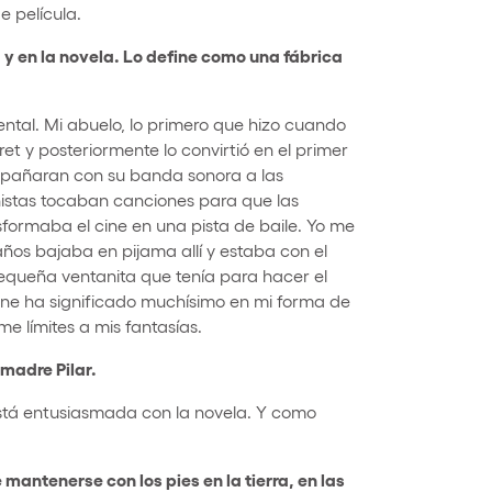
e película.
 y en la novela. Lo define como una fábrica
ental. Mi abuelo, lo primero que hizo cuando
t y posteriormente lo convirtió en el primer
ompañaran con su banda sonora a las
nistas tocaban canciones para que las
nsformaba el cine en una pista de baile. Yo me
años bajaba en pijama allí y estaba con el
pequeña ventanita que tenía para hacer el
 cine ha significado muchísimo en mi forma de
e límites a mis fantasías.
 madre Pilar.
Está entusiasmada con la novela. Y como
 mantenerse con los pies en la tierra, en las