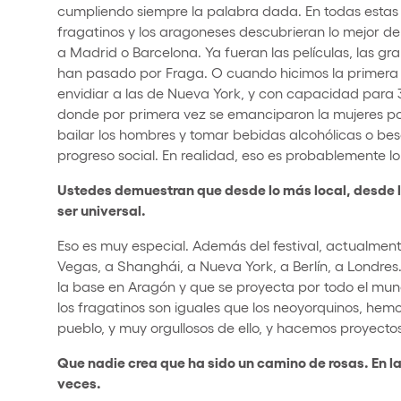
cumpliendo siempre la palabra dada. En todas esta
fragatinos y los aragoneses descubrieran lo mejor del
a Madrid o Barcelona. Ya fueran las películas, las g
han pasado por Fraga. O cuando hicimos la primera d
envidiar a las de Nueva York, y con capacidad para 
donde por primera vez se emanciparon la mujeres po
bailar los hombres y tomar bebidas alcohólicas o besa
progreso social. En realidad, eso es probablemente 
Ustedes demuestran que desde lo más local, desde 
ser universal.
Eso es muy especial. Además del festival, actualmen
Vegas, a Shanghái, a Nueva York, a Berlín, a Londres
la base en Aragón y que se proyecta por todo el mun
los fragatinos son iguales que los neoyorquinos, he
pueblo, y muy orgullosos de ello, y hacemos proyecto
Que nadie crea que ha sido un camino de rosas. En l
veces.