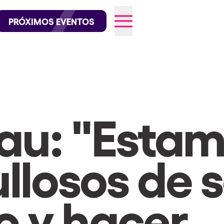
official en Instagram
@elrowofficial en TikTok
PRÓXIMOS EVENTOS
026
au: "Esta
llosos de s
o y hacer