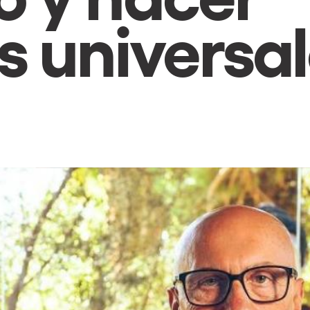
s universa
osotros?