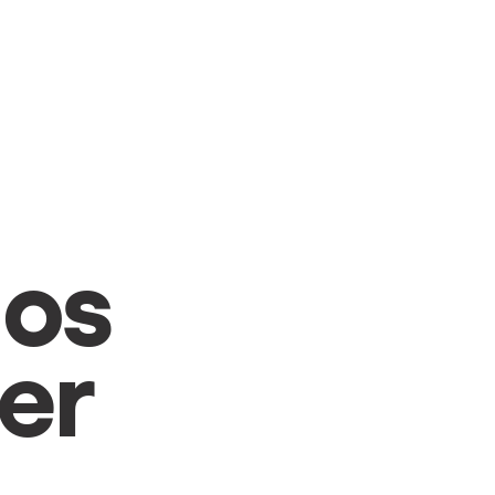
SWITCH TO ENGLISH
mos
er