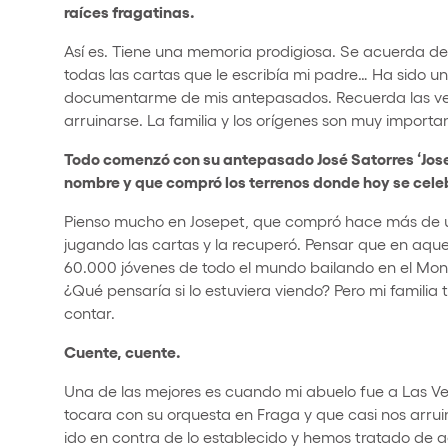
raíces fragatinas.
Así es. Tiene una memoria prodigiosa. Se acuerda de 
todas las cartas que le escribía mi padre… Ha sido u
documentarme de mis antepasados. Recuerda las vec
arruinarse. La familia y los orígenes son muy importa
Todo comenzó con su antepasado José Satorres ‘Josep
nombre y que compró los terrenos donde hoy se celeb
Pienso mucho en Josepet, que compró hace más de un 
jugando las cartas y la recuperó. Pensar que en aqu
60.000 jóvenes de todo el mundo bailando en el Mone
¿Qué pensaría si lo estuviera viendo? Pero mi familia 
contar.
Cuente, cuente.
Una de las mejores es cuando mi abuelo fue a Las V
tocara con su orquesta en Fraga y que casi nos arrui
ido en contra de lo establecido y hemos tratado de ad