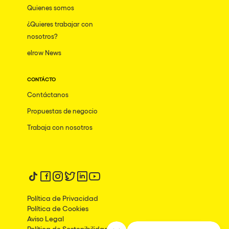
Quienes somos
¿Quieres trabajar con
nosotros?
elrow News
CONTÁCTO
Contáctanos
Propuestas de negocio
Trabaja con nosotros
Síguenos en tiktok
Síguenos en facebook
Síguenos en instagram
Síguenos en twitter
Síguenos en linkedin
Síguenos en youtube
Política de Privacidad
Política de Cookies
Aviso Legal
Política de Sostenibilidad