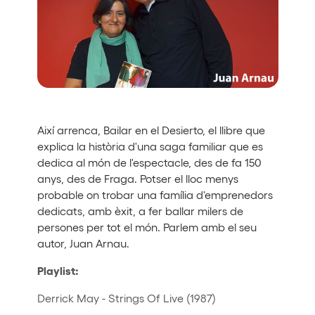
Quienes somos
¿Quieres trabajar con nosotros?
elrow News
Així arrenca, Bailar en el Desierto, el llibre que
Síguenos en tiktok
Síguenos en facebook
Síguenos en instagram
Síguenos en twitter
Síguenos en linkedin
Síguenos en youtube
explica la història d'una saga familiar que es
dedica al món de l'espectacle, des de fa 150
Política de Privacidad
anys, des de Fraga. Potser el lloc menys
Política de Cookies
probable on trobar una família d'emprenedors
Aviso Legal
dedicats, amb èxit, a fer ballar milers de
Política de Sostenibilidad
persones per tot el món. Parlem amb el seu
autor, Juan Arnau.
Playlist:
Derrick May - Strings Of Live (1987)