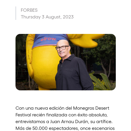
Quienes somos
FORBES
Thursday 3 August, 2023
¿Quieres trabajar con nosotros?
elrow News
Síguenos en tiktok
Síguenos en facebook
Síguenos en instagram
Síguenos en twitter
Síguenos en linkedin
Síguenos en youtube
Política de Privacidad
Política de Cookies
Aviso Legal
Política de Sostenibilidad
Con una nueva edición del Monegros Desert
Festival recién finalizada con éxito absoluto,
entrevistamos a Juan Arnau Durán, su artífice.
Más de 50.000 espectadores, once escenarios