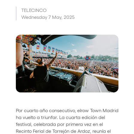
Who we are
TELECINCO
Wednesday 7 May, 2025
Do you want to work with us?
elrow News
Follow us on tiktok
Follow us on facebook
Follow us on instagram
Follow us on twitter
Follow us on linkedin
Follow us on youtube
Privacy Policy
Cookies Notice
Legal Notice
Sustainability Policy
Por cuarto año consecutivo, elrow Town Madrid
ha vuelto a triunfar. La cuarta edición del
festival, celebrada por primera vez en el
Recinto Ferial de Torrejón de Ardoz, reunía el