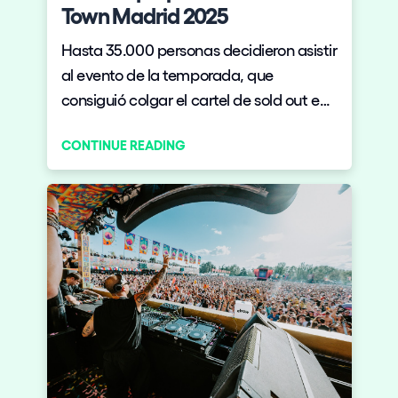
Town Madrid 2025
Hasta 35.000 personas decidieron asistir
al evento de la temporada, que
consiguió colgar el cartel de sold out en
su edición más ambiciosa hasta la
CONTINUE READING
fecha.