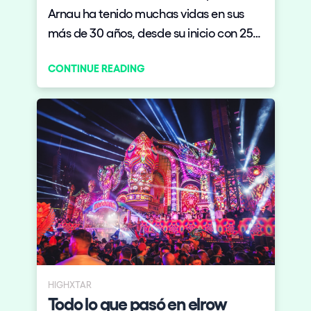
Arnau ha tenido muchas vidas en sus
más de 30 años, desde su inicio con 250
personas hasta convertirse en un festival
CONTINUE READING
internacional.
HIGHXTAR
Todo lo que pasó en elrow