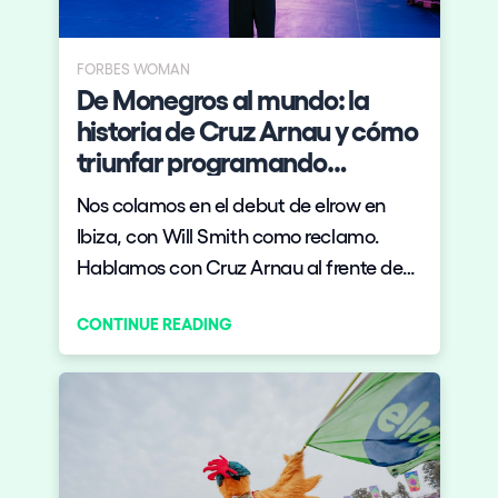
Who we are
Do you want to work with us?
FORBES WOMAN
De Monegros al mundo: la
elrow News
historia de Cruz Arnau y cómo
triunfar programando
festivales
Nos colamos en el debut de elrow en
Follow us on tiktok
Follow us on facebook
Follow us on instagram
Follow us on twitter
Follow us on linkedin
Follow us on youtube
Ibiza, con Will Smith como reclamo.
Hablamos con Cruz Arnau al frente de
Privacy Policy
una larga tradición familiar ligada al
Cookies Notice
CONTINUE READING
Legal Notice
mundo del ocio.
Sustainability Policy