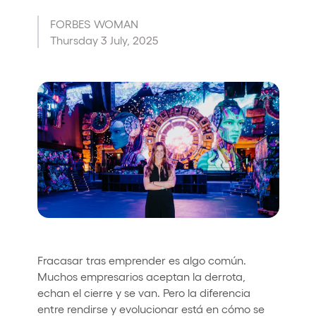
Who we are
FORBES WOMAN
Thursday 3 July, 2025
Do you want to work with us?
elrow News
Follow us on tiktok
Follow us on facebook
Follow us on instagram
Follow us on twitter
Follow us on linkedin
Follow us on youtube
Privacy Policy
Cookies Notice
Legal Notice
Sustainability Policy
Fracasar tras emprender es algo común.
Muchos empresarios aceptan la derrota,
echan el cierre y se van. Pero la diferencia
entre rendirse y evolucionar está en cómo se