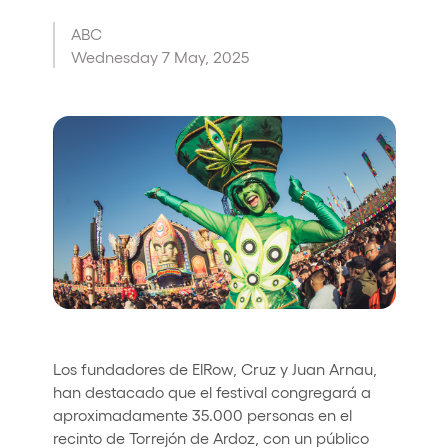
Who we are
ABC
Wednesday 7 May, 2025
Do you want to work with us?
elrow News
Follow us on tiktok
Follow us on facebook
Follow us on instagram
Follow us on twitter
Follow us on linkedin
Follow us on youtube
Privacy Policy
Cookies Notice
Legal Notice
Sustainability Policy
Los fundadores de ElRow, Cruz y Juan Arnau,
han destacado que el festival congregará a
aproximadamente 35.000 personas en el
recinto de Torrejón de Ardoz, con un público