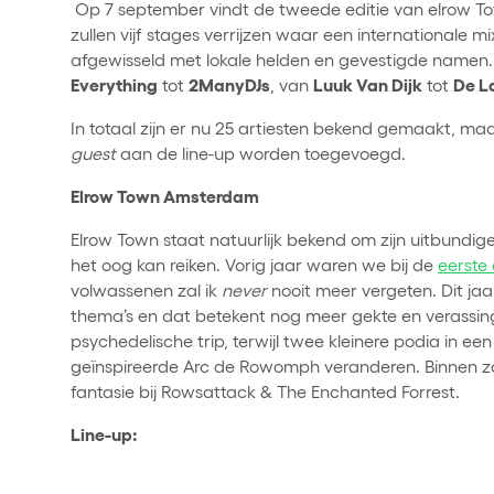
Op 7 september vindt de tweede editie van elrow T
zullen vijf stages verrijzen waar een internationale
afgewisseld met lokale helden en gevestigde namen
Everything
2ManyDJs
Luuk Van Dijk
De L
tot
, van
tot
In totaal zijn er nu 25 artiesten bekend gemaakt, maar
guest
aan de line-up worden toegevoegd.
Elrow Town Amsterdam
Elrow Town staat natuurlijk bekend om zijn uitbundige
het oog kan reiken. Vorig jaar waren we bij de
eerste 
volwassenen zal ik
never
nooit meer vergeten. Dit ja
thema’s en dat betekent nog meer gekte en verassing
psychedelische trip, terwijl twee kleinere podia in ee
geïnspireerde Arc de Rowomph veranderen. Binnen z
fantasie bij Rowsattack & The Enchanted Forrest.
Line-up: