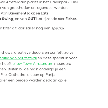
own Amsterdam plaats in het Havenpark. Hier
 mix van grootheden en legendes, worden
Basement Jaxx en Eats
. Van
a Swing
GUTI
Fisher
, en van
tot rijzende ster
.
 later dit jaar zal er nog een
special
 shows, creatieve decors en confetti zo ver
editie van het festival
en deze speeltuin voor
ar heeft
elrow Town Amsterdam
meerdere
en. Buiten bij de main onderga je een
n Pink Cathedral en een op Parijs
al er een beroep worden gedaan op je