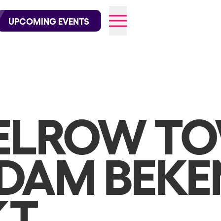
wofficial on Instagram
@elrowofficial on TikTok
UPCOMING EVENTS
026
 ELROW T
DAM BEKE
KT