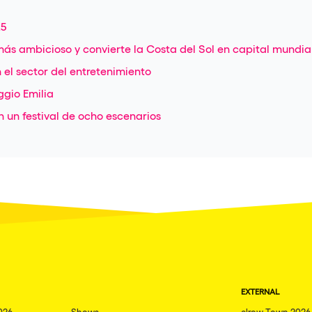
25
ás ambicioso y convierte la Costa del Sol en capital mundial
 el sector del entretenimiento
ggio Emilia
 un festival de ocho escenarios
EXTERNAL
026
Shows
elrow Town 2026