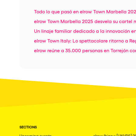
Todo lo que pasó en elrow Town Marbella 20
elrow Town Marbella 2025 desvela su cartel m
Un linaje familiar dedicado a la innovación en
elrow Town Italy: Lo spettacolare ritorno a Re
elrow reúne a 35.000 personas en Torrejón con
SECTIONS
Upcoming events
elrow Ibiza x [UNVRS] 2