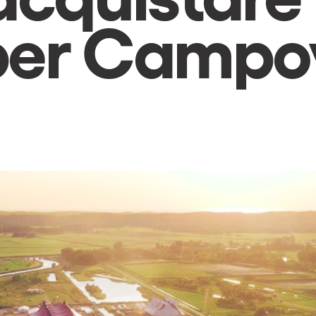
i per Campo
h us?