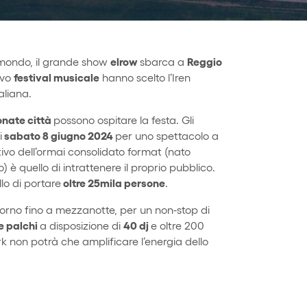
elrow
Reggio
 mondo, il grande show
sbarca a
festival musicale
ivo
hanno scelto l’Iren
aliana.
ionate città
possono ospitare la festa. Gli
sabato 8 giugno 2024
i
per uno spettacolo a
ativo dell’ormai consolidato format (nato
è quello di intrattenere il proprio pubblico.
oltre 25mila persone
lo di portare
.
orno fino a mezzanotte, per un non-stop di
e palchi
40 dj
a disposizione di
e oltre 200
rk non potrà che amplificare l’energia dello