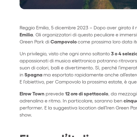
Reggio Emilia, 5 dicembre 2023 – Dopo aver girato il
Emilia
. Gli organizzatori di questo peculiare e immers
Campovolo
Green Park di
come prossima loro data it
3 o 4 selez
Un privilegio, visto che ogni anno soltanto
appassionati di musica elettronica potranno ritrovars
suon di colori, balli e divertimento. Sì, perché l’imper
Spagna
in
ma esportato rapidamente anche all’estero) 
E l’obiettivo, per Campovolo la prossima estate, è quel
Elrow Town
12 ore di spettacolo
prevede
, da mezzogi
cinqu
adrenalina e ritmo. In particolare, saranno ben
performer. E la suggestiva location dell’Iren Green Pa
show.