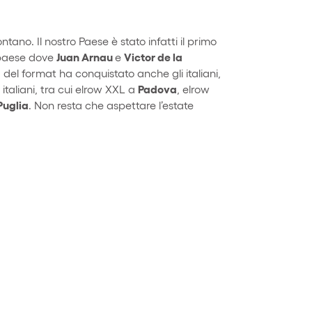
tano. Il nostro Paese è stato infatti il primo
Juan Arnau
Victor de la
l paese dove
e
 del format ha conquistato anche gli italiani,
Padova
taliani, tra cui elrow XXL a
, elrow
Puglia
. Non resta che aspettare l’estate