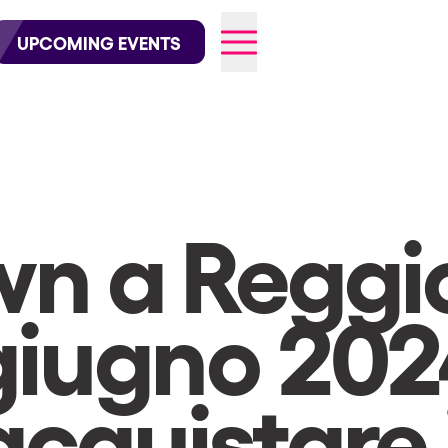
wofficial on Instagram
@elrowofficial on TikTok
UPCOMING EVENTS
026
wn a Reggi
 giugno 202
cquistare 