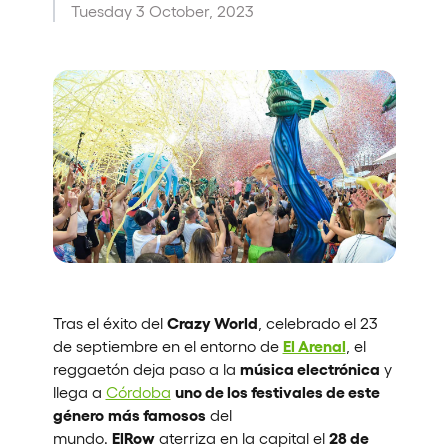
Tuesday 3 October, 2023
Who we are
Do you want to work with us?
elrow News
Follow us on tiktok
Follow us on facebook
Follow us on instagram
Follow us on twitter
Follow us on linkedin
Follow us on youtube
Privacy Policy
Cookies Notice
Legal Notice
Sustainability Policy
Crazy World
Tras el éxito del
, celebrado el 23
El Arenal
de septiembre en el entorno de
, el
música electrónica
reggaetón deja paso a la
y
uno de los festivales de este
llega a
Córdoba
género
más famosos
del
ElRow
28 de
mundo.
aterriza en la capital el