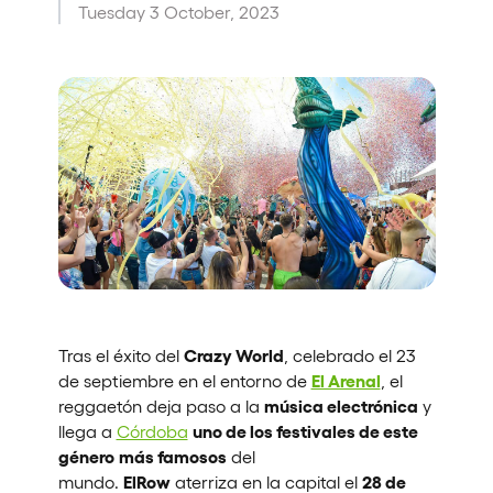
Tuesday 3 October, 2023
Quienes somos
¿Quieres trabajar con nosotros?
elrow News
Síguenos en tiktok
Síguenos en facebook
Síguenos en instagram
Síguenos en twitter
Síguenos en linkedin
Síguenos en youtube
Política de Privacidad
Política de Cookies
Aviso Legal
Política de Sostenibilidad
Crazy World
Tras el éxito del
, celebrado el 23
El Arenal
de septiembre en el entorno de
, el
música electrónica
reggaetón deja paso a la
y
uno de los festivales de este
llega a
Córdoba
género
más famosos
del
ElRow
28 de
mundo.
aterriza en la capital el