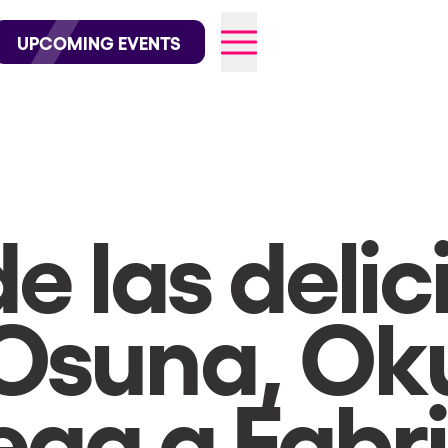
wofficial on Instagram
@elrowofficial on TikTok
UPCOMING EVENTS
026
de las delic
 Osuna, Ok
lega a Fabr