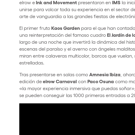
Ink and Movement
IMS
elrow e
presentaron en
la inic
unirse para volcar toda su experiencia en el sector d
arte de vanguardia a las grandes fiestas de electróni
Kaos Garden
El primer fruto
para el que han contad
El Jardín de l
una
reinterpretación del famoso cuadro
largo de una noche que invertirá la dinámica del hist
escenas del paraíso y el averno con á
ngeles malditos
miran entre calaveras multicolor, barcos que vuelan,
estrelladas.
Amnesia Ibiza
Tras presentarse en salas como
, ahor
elrow Carnaval
Paco Osuna
edición de
con
como mae
«la mayor experiencia inmersiva que puedas soñar»
se pueden c
onseguir las 1000 primeras entradas a 