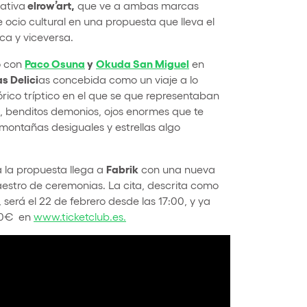
elrow’art,
iativa
que ve a ambas marcas
e ocio cultural en una propuesta que lleva el
ca y viceversa.
Paco Osuna
y
Okuda San Miguel
o con
en
as Delici
as concebida como un viaje a lo
órico tríptico en el que se que representaban
, benditos demonios, ojos enormes que te
 montañas desiguales y estrellas algo
Fabrik
a la propuesta llega a
con una nueva
stro de ceremonias. La cita, descrita como
, será
el 22 de febrero desde las 17:00, y ya
20€
en
www.ticketclub.es.