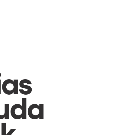
CAMBIAR A ESPAÑOL
ias
uda
ik