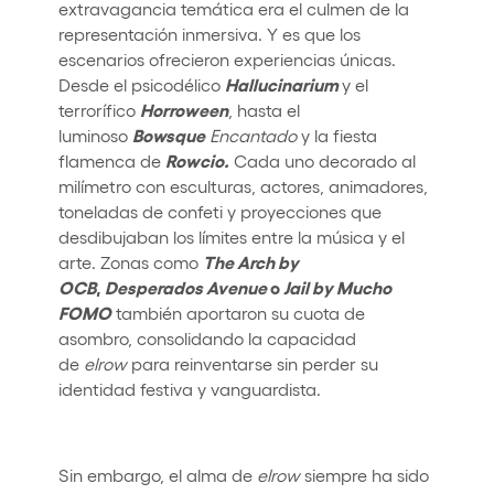
extravagancia temática era el culmen de la
representación inmersiva. Y es que los
escenarios ofrecieron experiencias únicas.
Hallucinarium
Desde el psicodélico
y el
Horroween
terrorífico
, hasta el
Bowsque
luminoso
Encantado
y la fiesta
Rowcio.
flamenca de
Cada uno decorado al
milímetro con esculturas, actores, animadores,
toneladas de confeti y proyecciones que
desdibujaban los límites entre la música y el
The Arch by
arte. Zonas como
OCB
,
Desperados Avenue
o
Jail by Mucho
FOMO
también aportaron su cuota de
asombro, consolidando la capacidad
de
elrow
para reinventarse sin perder su
identidad festiva y vanguardista.
Sin embargo, el alma de
elrow
siempre ha sido