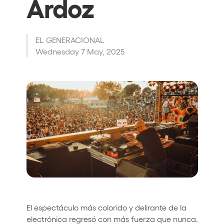
Ardoz
Who we are
Do you want to work with us?
EL GENERACIONAL
elrow News
Wednesday 7 May, 2025
Follow us on tiktok
Follow us on facebook
Follow us on instagram
Follow us on twitter
Follow us on linkedin
Follow us on youtube
Privacy Policy
Cookies Notice
Legal Notice
Sustainability Policy
El espectáculo más colorido y delirante de la
electrónica regresó con más fuerza que nunca.