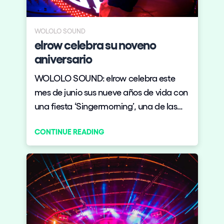
Who we are
Do you want to work with us?
WOLOLO SOUND
elrow celebra su noveno
elrow News
aniversario
WOLOLO SOUND: elrow celebra este
mes de junio sus nueve años de vida con
Follow us on tiktok
Follow us on facebook
Follow us on instagram
Follow us on twitter
Follow us on linkedin
Follow us on youtube
una fiesta ‘Singermorning’, una de las
temáticas más icónicas del grupo
Privacy Policy
CONTINUE READING
Cookies Notice
Legal Notice
Sustainability Policy