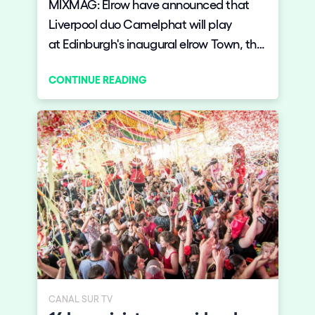
MIXMAG: Elrow have announced that
Liverpool duo Camelphat will play
at Edinburgh's inaugural elrow Town, the
first event the brand has thrown in the
CONTINUE READING
north of the UK.
CANAL SUR TV