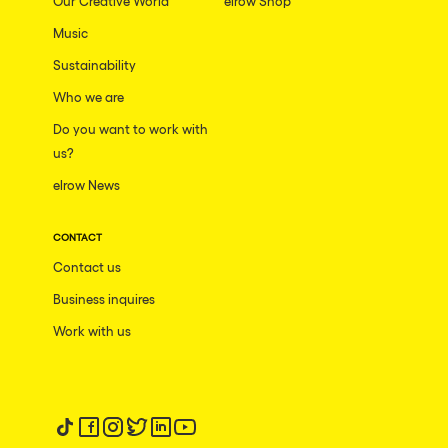
Our Creative World
elrow Shop
Music
Sustainability
Who we are
Do you want to work with
us?
elrow News
CONTACT
Contact us
Business inquires
Work with us
Follow us on tiktok
Follow us on facebook
Follow us on instagram
Follow us on twitter
Follow us on linkedin
Follow us on youtube