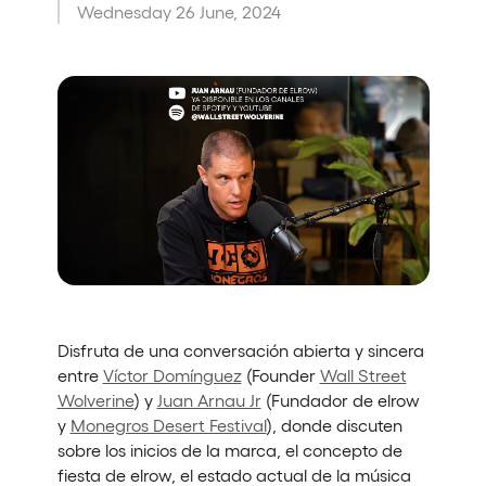
Wednesday 26 June, 2024
Who we are
Do you want to work with us?
elrow News
Follow us on tiktok
Follow us on facebook
Follow us on instagram
Follow us on twitter
Follow us on linkedin
Follow us on youtube
Privacy Policy
Cookies Notice
Legal Notice
Sustainability Policy
Disfruta de una conversación abierta y sincera
entre
Víctor Domínguez
(Founder
Wall Street
Wolverine
) y
Juan Arnau Jr
(Fundador de elrow
y
Monegros Desert Festival
), donde discuten
sobre los inicios de la marca, el concepto de
fiesta de elrow, el estado actual de la música