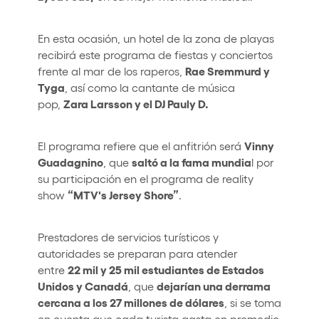
En esta ocasión, un hotel de la zona de playas
recibirá este programa de fiestas y conciertos
Rae Sremmurd y
frente al mar de los raperos,
Tyga
, así como la cantante de música
Zara Larsson y el DJ Pauly D.
pop,
Vinny
El programa refiere que el anfitrión será
Guadagnino
saltó a la fama mundia
, que
l por
su participación en el programa de reality
“MTV's Jersey Shore”
show
.
Prestadores de servicios turísticos y
autoridades se preparan para atender
22 mil y 25 mil estudiantes de Estados
entre
Unidos y Canadá
dejarían una derrama
, que
cercana a los 27 millones de dólares
, si se toma
en cuenta que cada turista gasta en promedio