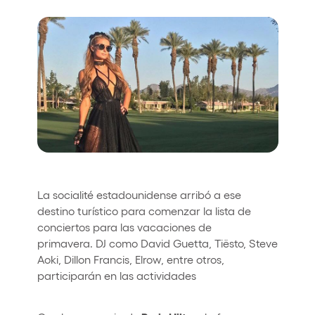
Who we are
Do you want to work with us?
elrow News
Follow us on tiktok
Follow us on facebook
Follow us on instagram
Follow us on twitter
Follow us on linkedin
Follow us on youtube
Privacy Policy
Cookies Notice
La socialité estadounidense arribó a ese
Legal Notice
destino turístico para comenzar la lista de
Sustainability Policy
conciertos para las vacaciones de
primavera. DJ como David Guetta, Tiësto, Steve
Aoki, Dillon Francis, Elrow, entre otros,
participarán en las actividades