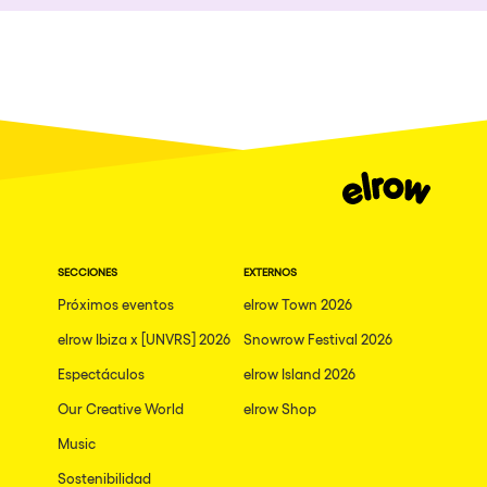
Quienes somos
Ibiza
¿Quieres trabajar con nosotros?
Edinburgh
elrow News
Mannheim
Malta
Málaga
Síguenos en tiktok
Síguenos en facebook
Síguenos en instagram
Síguenos en twitter
Síguenos en linkedin
Síguenos en youtube
Arosa
Política de Privacidad
Gallipoli
SECCIONES
EXTERNOS
Política de Cookies
Próximos eventos
elrow Town 2026
Mallorca
Aviso Legal
elrow Ibiza x [UNVRS] 2026
Snowrow Festival 2026
Política de Sostenibilidad
Lima
Espectáculos
elrow Island 2026
TEMÁTICAS
Oviedo
Our Creative World
elrow Shop
Amsterdam
Ver todas
Music
London
Sostenibilidad
Nowmads