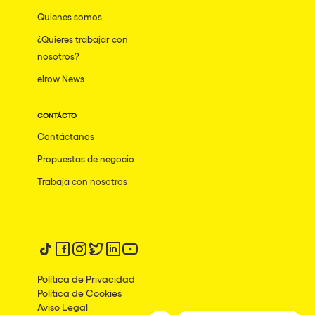
San Jose
Quienes somos
Hallucinarium
Tenerife
¿Quieres trabajar con
Neo Kaos Garden
nosotros?
Milano
Bhūtarāh
elrow News
Delusionville
CONTÁCTO
The Rowmuda triangle
Contáctanos
Brownx
Propuestas de negocio
Dance with the Serpent
Trabaja con nosotros
Horroween
Rowsmic Carnival
Síguenos en tiktok
Síguenos en facebook
Síguenos en instagram
Síguenos en twitter
Síguenos en linkedin
Síguenos en youtube
Política de Privacidad
Política de Cookies
Aviso Legal