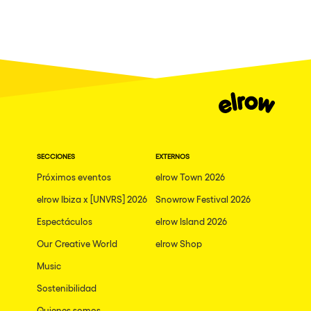
San Jose
Hallucinarium
Tenerife
Neo Kaos Garden
Milano
Bhūtarāh
Delusionville
The Rowmuda triangle
Brownx
SECCIONES
EXTERNOS
Dance with the Serpent
Próximos eventos
elrow Town 2026
Horroween
elrow Ibiza x [UNVRS] 2026
Snowrow Festival 2026
Rowsmic Carnival
Espectáculos
elrow Island 2026
Our Creative World
elrow Shop
Music
Sostenibilidad
Quienes somos