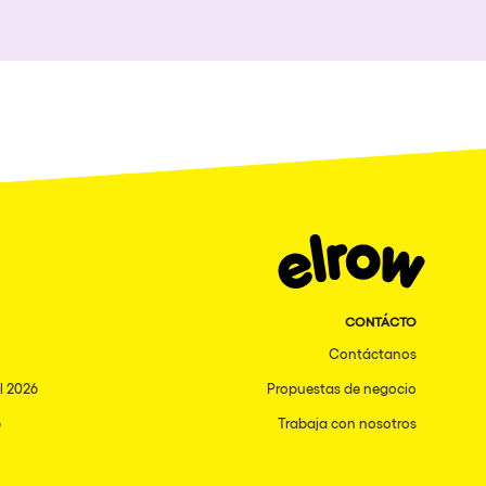
Síguenos en tiktok
Síguenos en facebo
Síguenos en inst
Síguenos en t
Síguenos e
Sígueno
CONTÁCTO
Contáctanos
l 2026
Propuestas de negocio
6
Trabaja con nosotros