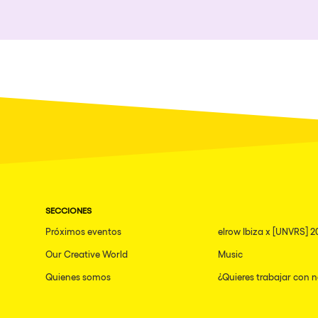
Política de Privacidad
Política de Cookies
Aviso Legal
Política de Soste
SECCIONES
Próximos eventos
elrow Ibiza x [UNVRS] 2
Our Creative World
Music
Quienes somos
¿Quieres trabajar con 