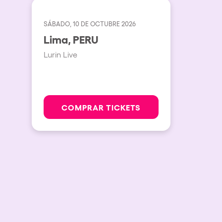
Espectáculos
SÁBADO, 10 DE OCTUBRE 2026
Lima, PERU
Our Creative World
Lurin Live
Music
COMPRAR TICKETS
Sostenibilidad
Quienes somos
¿Quieres trabajar con n
elrow News