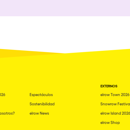
Oviedo
Amsterdam
nibilidad
London
San Jose
Tenerife
Milano
EXTERNOS
026
Espectáculos
elrow Town 2026
Sostenibilidad
Snowrow Festiva
nosotros?
elrow News
elrow Island 202
elrow Shop