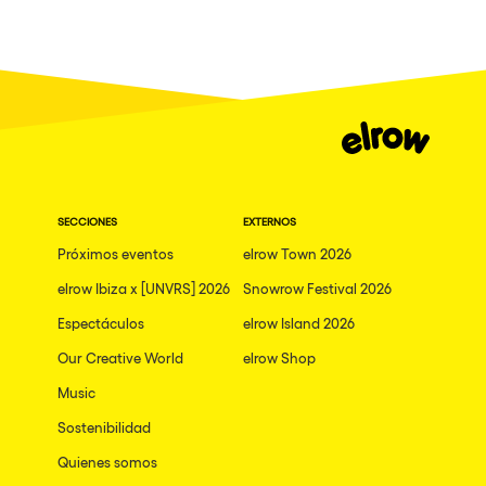
Tenerife
Neo Kaos Garden
Milano
Bhūtarāh
Delusionville
Hallucinarium
The Rowmuda triangle
SECCIONES
EXTERNOS
Dance with the Serpent
Próximos eventos
elrow Town 2026
Horroween
elrow Ibiza x [UNVRS] 2026
Snowrow Festival 2026
Rowsmic Carnival
Espectáculos
elrow Island 2026
Our Creative World
elrow Shop
Music
Sostenibilidad
Quienes somos