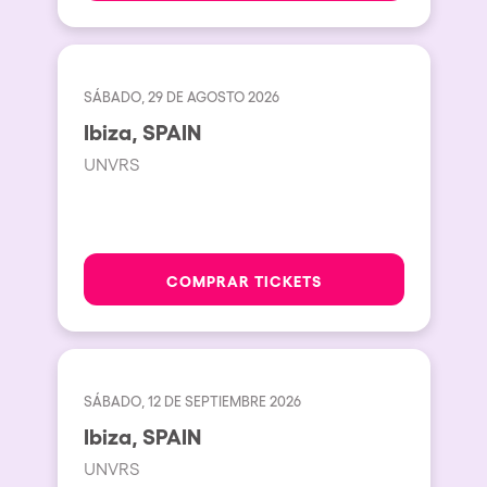
San Jose
Hallucinarium
Tenerife
Neo Kaos Garden
Milano
SÁBADO, 29 DE AGOSTO 2026
Bhūtarāh
Ibiza, SPAIN
Delusionville
UNVRS
The Rowmuda triangle
Brownx
Dance with the Serpent
COMPRAR TICKETS
Horroween
Rowsmic Carnival
SÁBADO, 12 DE SEPTIEMBRE 2026
Ibiza, SPAIN
UNVRS