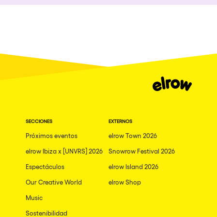
Quienes somos
Ibiza
¿Quieres trabajar con nosotros?
Edinburgh
elrow News
Mannheim
Malta
Málaga
Síguenos en tiktok
Síguenos en facebook
Síguenos en instagram
Síguenos en twitter
Síguenos en linkedin
Síguenos en youtube
Arosa
Política de Privacidad
Mallorca
SECCIONES
EXTERNOS
Política de Cookies
Próximos eventos
elrow Town 2026
Lima
Aviso Legal
elrow Ibiza x [UNVRS] 2026
Snowrow Festival 2026
Política de Sostenibilidad
Oviedo
Espectáculos
elrow Island 2026
TEMÁTICAS
Amsterdam
Our Creative World
elrow Shop
London
Ver todas
Music
San Jose
Sostenibilidad
Nowmads