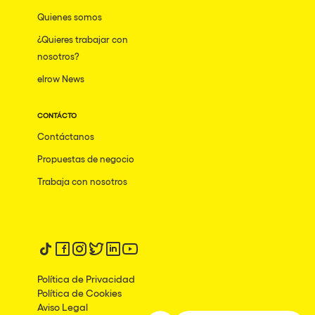
Tenerife
Quienes somos
Neo Kaos Garden
Milano
¿Quieres trabajar con
Bhūtarāh
nosotros?
Delusionville
elrow News
Hallucinarium
CONTÁCTO
The Rowmuda triangle
Contáctanos
Dance with the Serpent
Propuestas de negocio
Horroween
Trabaja con nosotros
Rowsmic Carnival
Síguenos en tiktok
Síguenos en facebook
Síguenos en instagram
Síguenos en twitter
Síguenos en linkedin
Síguenos en youtube
Política de Privacidad
Política de Cookies
Aviso Legal