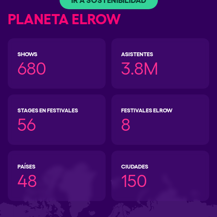
PLANETA ELROW
SHOWS
ASISTENTES
680
3.8M
STAGES EN FESTIVALES
FESTIVALES ELROW
56
8
PAÍSES
CIUDADES
48
150