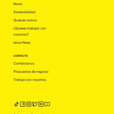
Music
Sostenibilidad
Quienes somos
¿Quieres trabajar con
nosotros?
elrow News
CONTÁCTO
Contáctanos
Propuestas de negocio
Trabaja con nosotros
Síguenos en tiktok
Síguenos en facebook
Síguenos en instagram
Síguenos en twitter
Síguenos en linkedin
Síguenos en youtube