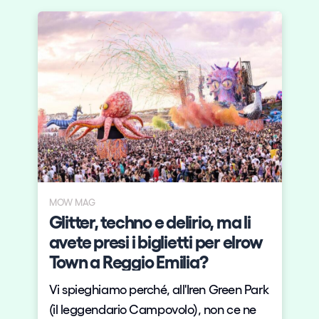
MOW MAG
s
Glitter, techno e delirio, ma li
y
avete presi i biglietti per elrow
Town a Reggio Emilia?
Vi spieghiamo perché, all'Iren Green Park
(il leggendario Campovolo), non ce ne