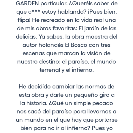
GARDEN particular. ¿Queréis saber de
Quienes somos
que c*** estoy hablando? ¡Pues bien,
¿Quieres trabajar con nosotros?
flipa! He recreado en la vida real una
de mis obras favoritas: El jardín de las
elrow News
delicias. Ya sabes, la obra maestra del
autor holandés El Bosco con tres
escenas que marcan la visión de
Síguenos en tiktok
Síguenos en facebook
Síguenos en instagram
Síguenos en twitter
Síguenos en linkedin
Síguenos en youtube
nuestro destino: el paraíso, el mundo
terrenal y el infierno.
Política de Privacidad
Política de Cookies
He decidido cambiar las normas de
Aviso Legal
esta obra y darle un pequeño giro a
Política de Sostenibilidad
la historia. ¿Qué un simple pecado
nos sacó del paraíso para llevarnos a
un mundo en el que hay que portarse
bien para no ir al infierno? Pues yo