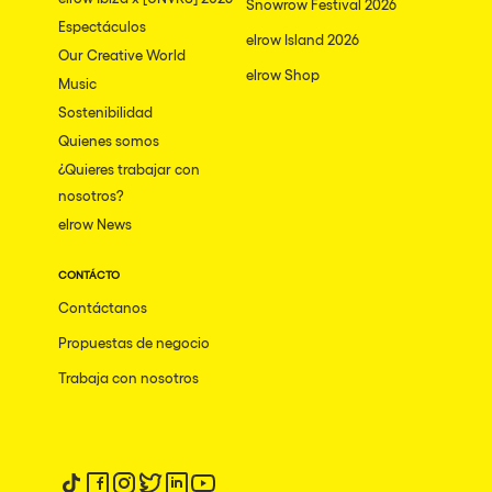
Snowrow Festival 2026
Espectáculos
elrow Island 2026
Our Creative World
elrow Shop
Music
Sostenibilidad
Quienes somos
¿Quieres trabajar con
nosotros?
elrow News
CONTÁCTO
Contáctanos
Propuestas de negocio
Trabaja con nosotros
Síguenos en tiktok
Síguenos en facebook
Síguenos en instagram
Síguenos en twitter
Síguenos en linkedin
Síguenos en youtube