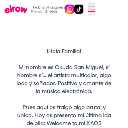
The kind of craziness
Sigue @elrowofficial en Inst
Sigue @elrowofficial en T
SWITCH TO ENGLISH
this world needs
Próximos eventos
elrow Ibiza x [UNVRS] 2026
elrow Town 2026
¡Hola Familia!
Snowrow Festival 2026
Mi nombre es Okuda San Miguel, sí
elrow Island 2026
hombre sí… el artista multicolor, algo
elrow Shop
loco y soñador. Positivo y amante de
la música electrónica.
Espectáculos
Our Creative World
Pues aquí os traigo algo brutal y
Music
único. Hoy os presento mi última ida
de olla: Welcome to mi KAOS
Sostenibilidad