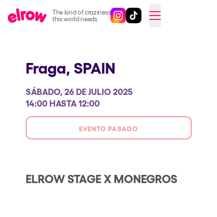
The kind of craziness
Sigue @elrowofficial en Inst
Sigue @elrowofficial en T
SWITCH TO ENGLISH
this world needs
Próximos eventos
Fraga,
SPAIN
elrow Ibiza x [UNVRS] 2026
elrow Town 2026
SÁBADO, 26 DE JULIO 2025
Snowrow Festival 2026
14:00 HASTA 12:00
elrow Island 2026
EVENTO PASADO
elrow Shop
Espectáculos
Our Creative World
ELROW STAGE X MONEGROS
Music
Sostenibilidad