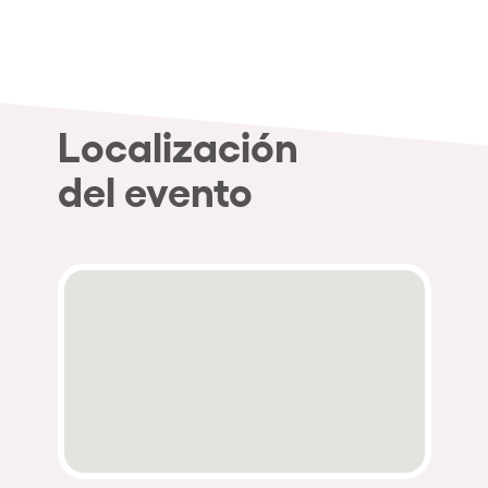
Quienes somos
¿Quieres trabajar con nosotros?
elrow News
Localización
del evento
Síguenos en tiktok
Síguenos en facebook
Síguenos en instagram
Síguenos en twitter
Síguenos en linkedin
Síguenos en youtube
Política de Privacidad
Política de Cookies
Aviso Legal
Política de Sostenibilidad