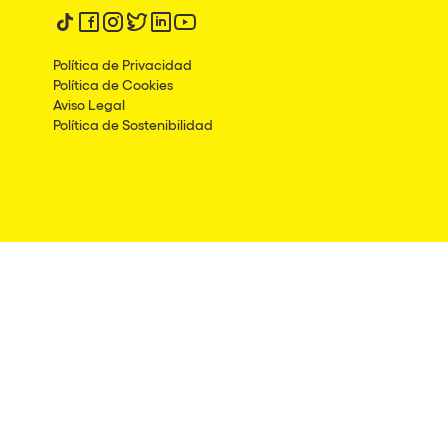
Síguenos en tiktok
Síguenos en facebook
Síguenos en instagram
Síguenos en twitter
Síguenos en linkedin
Síguenos en youtube
Política de Privacidad
Política de Cookies
Aviso Legal
Política de Sostenibilidad