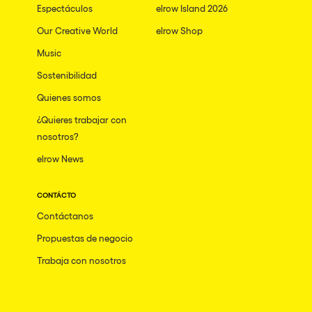
mundo que
Espectáculos
elrow Island 2026
se siente tan
Our Creative World
elrow Shop
ancestral
como
Music
futurista.
Sostenibilidad
Quienes somos
¿Quieres trabajar con
nosotros?
elrow News
CONTÁCTO
Contáctanos
Propuestas de negocio
Trabaja con nosotros