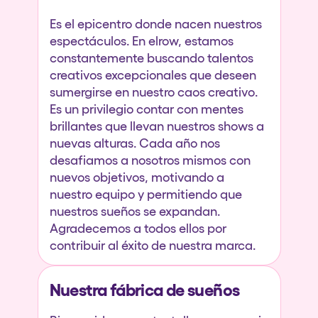
Quienes somos
Es el epicentro donde nacen nuestros
espectáculos. En elrow, estamos
¿Quieres trabajar con nosotros?
constantemente buscando talentos
elrow News
creativos excepcionales que deseen
sumergirse en nuestro caos creativo.
Es un privilegio contar con mentes
brillantes que llevan nuestros shows a
Síguenos en tiktok
Síguenos en facebook
Síguenos en instagram
Síguenos en twitter
Síguenos en linkedin
Síguenos en youtube
nuevas alturas. Cada año nos
desafiamos a nosotros mismos con
Política de Privacidad
nuevos objetivos, motivando a
Política de Cookies
nuestro equipo y permitiendo que
Aviso Legal
nuestros sueños se expandan.
Política de Sostenibilidad
Agradecemos a todos ellos por
contribuir al éxito de nuestra marca.
Nuestra fábrica de sueños