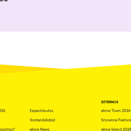
CIUDADES
Ver todas
Dubai
Ibiza
Edinburgh
Mannheim
Malta
Málaga
Arosa
osotros?
EXTERNOS
Gallipoli
026
Espectáculos
elrow Town 2026
Mallorca
Sostenibilidad
Snowrow Festiva
Lima
nosotros?
elrow News
elrow Island 202