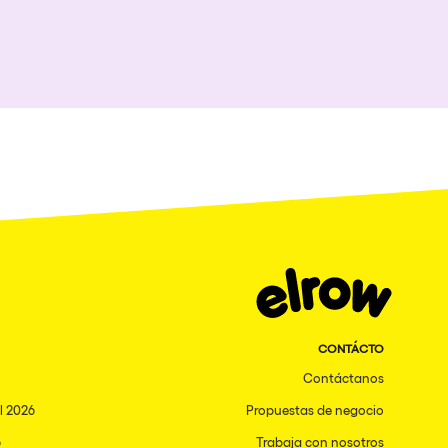
TEMÁTICAS
Ver todas
Nowmads
Hallucinarium
Neo Kaos Garden
Bhūtarāh
Delusionville
The Rowmuda triangle
Brownx
CONTÁCTO
Dance with the Serpent
Contáctanos
Horroween
l 2026
Propuestas de negocio
Rowsmic Carnival
6
Trabaja con nosotros