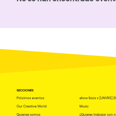
Espectáculos
Our Creative World
Music
Sostenibilidad
Quienes somos
¿Quieres trabajar con n
SECCIONES
Próximos eventos
elrow Ibiza x [UNVRS] 2
elrow News
Our Creative World
Music
Quienes somos
¿Quieres trabajar con 