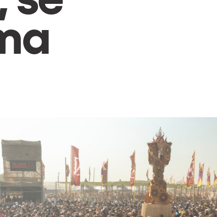
rma
osotros?