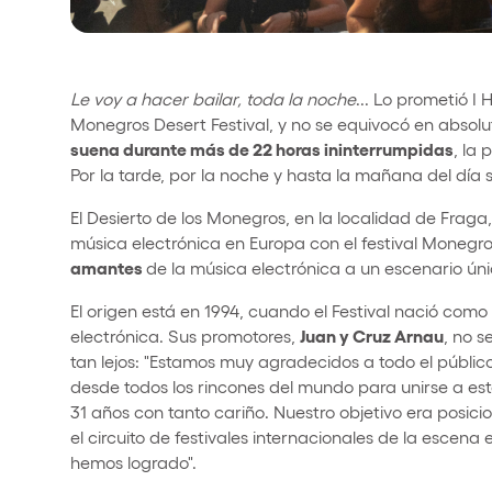
Le voy a hacer bailar, toda la noche
... Lo prometió I
Monegros Desert Festival, y no se equivocó en absolut
suena durante más de 22 horas ininterrumpidas
, la
Por la tarde, por la noche y hasta la mañana del día s
El Desierto de los Monegros, en la localidad de Fraga
música electrónica en Europa con el festival Monegros
amantes
de la música electrónica a un escenario úni
El origen está en 1994, cuando el Festival nació co
Juan y Cruz Arnau
electrónica. Sus promotores,
, no s
tan lejos: "Estamos muy agradecidos a todo el públ
desde todos los rincones del mundo para unirse a e
31 años con tanto cariño. Nuestro objetivo era posici
el circuito de festivales internacionales de la escena
hemos logrado".