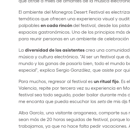
que atrae a miles de amantes de la música electrón
El ambiente del Monegros Desert Festival es electriza
temáticos que ofrecen una experiencia visual y auditi
en cada rincón
palpables
del festival, desde las pis
espacios gastronómicos. Uno de los principios más d
para reunir personas en un ambiente de celebración
diversidad de los asistentes
La
crea una comunidad 
música y cultura electrónica. "Al ser un festival que d
mundo y las ganas de pasarlo bien, todo el mundo ba
especial", explica Sergio González, que asiste por qui
un ritual fijo
Para muchos, regresar al festival es
. Es 
Valencia, repite por tercera vez su experiencia en M
festival sea todo seguido, poder bailar durante más d
me encanta que pueda escuchar los
sets
de mis djs 
Alba García, una visitante aragonesa, comparte sus 
sean más de 20 horas seguidas de festival, porque l
trabajamos, ya que no hace falta pedir vacaciones. 