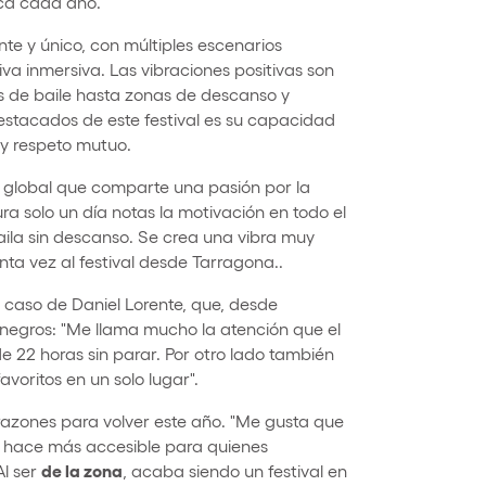
ica cada año.
nte y único, con múltiples escenarios
va inmersiva. Las vibraciones positivas son
tas de baile hasta zonas de descanso y
estacados de este festival es su capacidad
 y respeto mutuo.
global que comparte una pasión por la
ura solo un día notas la motivación en todo el
ila sin descanso. Se crea una vibra muy
nta vez al festival desde Tarragona..
el caso de Daniel Lorente, que, desde
onegros: "Me llama mucho la atención que el
e 22 horas sin parar. Por otro lado también
favoritos en un solo lugar".
razones para volver este año. "Me gusta que
o hace más accesible para quienes
de la zona
Al ser
, acaba siendo un festival en