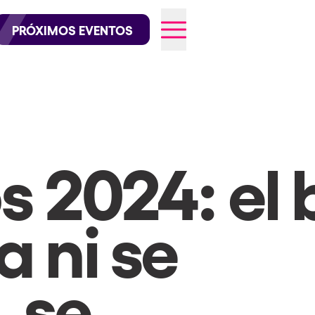
official en Instagram
@elrowofficial en TikTok
PRÓXIMOS EVENTOS
026
 2024: el b
a ni se
, se