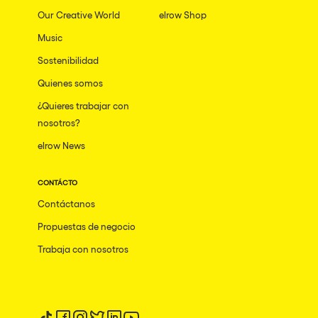
Our Creative World
elrow Shop
Music
Sostenibilidad
Quienes somos
¿Quieres trabajar con
nosotros?
elrow News
CONTÁCTO
Contáctanos
Propuestas de negocio
Trabaja con nosotros
Síguenos en tiktok
Síguenos en facebook
Síguenos en instagram
Síguenos en twitter
Síguenos en linkedin
Síguenos en youtube