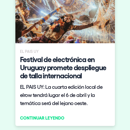
this coming summer with a Milan to Las
Vegas flight which will shuttle European
fans to elrow’s first residency show in
Vegas on May 19. Later this month, the
airline will also debut four direct flights
Ibiza to New York, Barcelona to Tokyo,
Los Angeles to Amsterdam and São
EL PAIS UY
Festival de electrónica en
Paolo to Las Vegas.
Uruguay promete despliegue
de talla internacional
EL PAIS UY: La cuarta edición local de
elrow tendrá lugar el 6 de abril y la
temática será del lejano oeste.
CONTINUAR LEYENDO