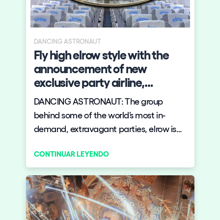
DANCING ASTRONAUT
Fly high elrow style with the
announcement of new
exclusive party airline,
elrowAir
DANCING ASTRONAUT: The group
behind some of the world’s most in-
demand, extravagant parties, elrow is
breaking ground…or, rather air, with an
CONTINUAR LEYENDO
exciting new announcement. elrowAir,
an independent airline which caters to
partygoers around the world, is
launching with big plans for 2020 and
beyond. elrowAir will begin its first routes