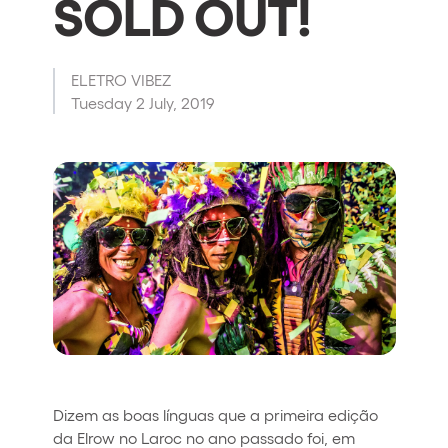
SOLD OUT!
Quienes somos
¿Quieres trabajar con nosotros?
ELETRO VIBEZ
elrow News
Tuesday 2 July, 2019
Síguenos en tiktok
Síguenos en facebook
Síguenos en instagram
Síguenos en twitter
Síguenos en linkedin
Síguenos en youtube
Política de Privacidad
Política de Cookies
Aviso Legal
Política de Sostenibilidad
Dizem as boas línguas que a primeira edição
da Elrow no Laroc no ano passado foi, em