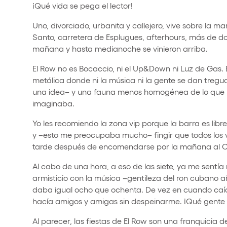
¡Qué vida se pega el lector!
Uno, divorciado, urbanita y callejero, vive sobre la 
Santo, carretera de Esplugues, afterhours, más de do
mañana y hasta medianoche se vinieron arriba.
El Row no es Bocaccio, ni el Up&Down ni Luz de Gas. 
metálica donde ni la música ni la gente se dan tre
una idea– y una fauna menos homogénea de lo que 
imaginaba.
Yo les recomiendo la zona vip porque la barra es libre
y –esto me preocupaba mucho– fingir que todos los v
tarde después de encomendarse por la mañana al Cri
Al cabo de una hora, a eso de las siete, ya me sentí
armisticio con la música –gentileza del ron cubano añe
daba igual ocho que ochenta. De vez en cuando caían
hacía amigos y amigas sin despeinarme. ¡Qué gente 
Al parecer, las fiestas de El Row son una franquicia de