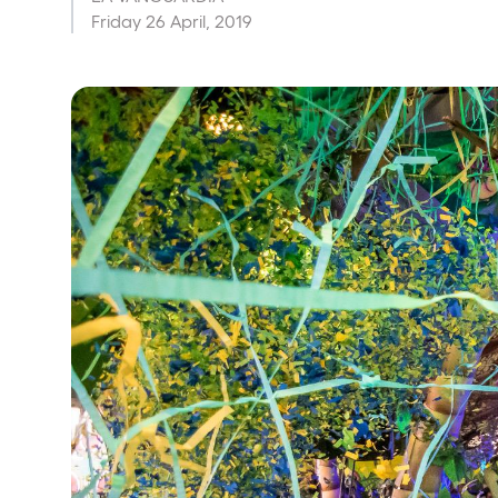
Friday 26 April, 2019
Espectáculos
Our Creative World
Music
Sostenibilidad
Quienes somos
¿Quieres trabajar con n
elrow News