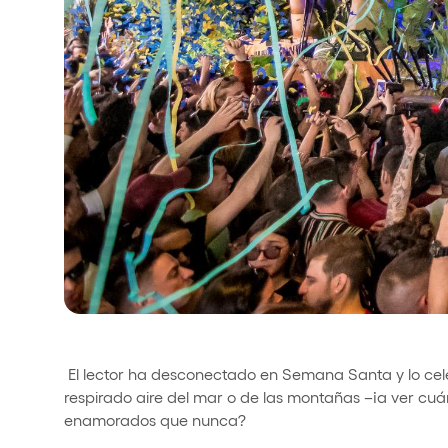
Política de Privacidad
Política de Cookies
Aviso Legal
Política de Soste
El lector ha desconectado en Semana Santa y lo cele
respirado aire del mar o de las montañas –¡a ver cuán
enamorados que nunca?