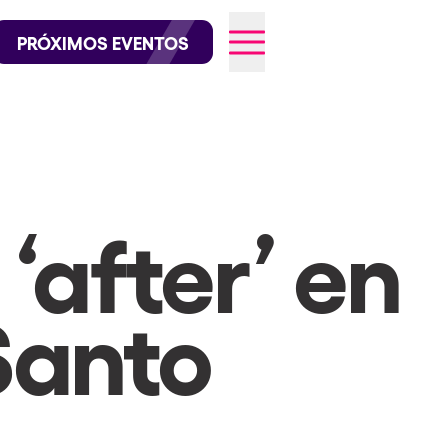
official en Instagram
@elrowofficial en TikTok
PRÓXIMOS EVENTOS
026
 ‘after’ en
Santo