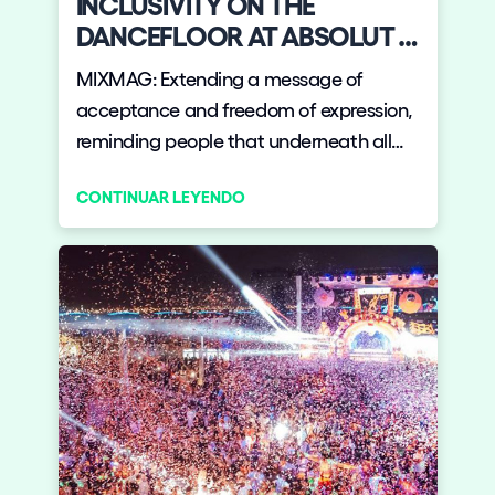
INCLUSIVITY ON THE
DANCEFLOOR AT ABSOLUT +
ELROW'S THE GARDENARIUM
MIXMAG: Extending a message of
acceptance and freedom of expression,
reminding people that underneath all
our differences we are all human.
CONTINUAR LEYENDO