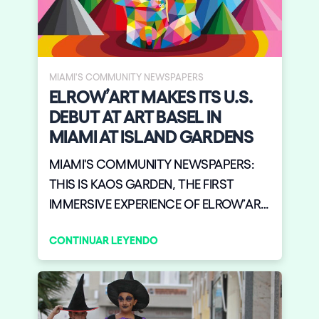
MIAMI'S COMMUNITY NEWSPAPERS
ELROW’ART MAKES ITS U.S.
DEBUT AT ART BASEL IN
MIAMI AT ISLAND GARDENS
MIAMI'S COMMUNITY NEWSPAPERS:
THIS IS KAOS GARDEN, THE FIRST
IMMERSIVE EXPERIENCE OF ELROW’ART
MAKES ITS U.S. DEBUT AT ART BASEL IN
CONTINUAR LEYENDO
MIAMI FRIDAY DECEMBER 6 AT ISLAND
GARDENS