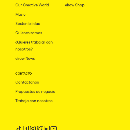
Our Creative World
elrow Shop
Music
Sostenibilidad
Quienes somos
¿Quieres trabajar con
nosotros?
elrow News
CONTÁCTO
Contáctanos
Propuestas de negocio
Trabaja con nosotros
Síguenos en tiktok
Síguenos en facebook
Síguenos en instagram
Síguenos en twitter
Síguenos en linkedin
Síguenos en youtube